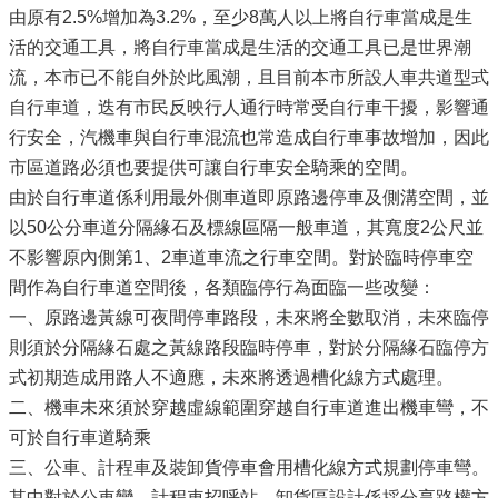
由原有2.5%增加為3.2%，至少8萬人以上將自行車當成是生
活的交通工具，將自行車當成是生活的交通工具已是世界潮
流，本市已不能自外於此風潮，且目前本市所設人車共道型式
自行車道，迭有市民反映行人通行時常受自行車干擾，影響通
行安全，汽機車與自行車混流也常造成自行車事故增加，因此
市區道路必須也要提供可讓自行車安全騎乘的空間。
由於自行車道係利用最外側車道即原路邊停車及側溝空間，並
以50公分車道分隔緣石及標線區隔一般車道，其寬度2公尺並
不影響原內側第1、2車道車流之行車空間。對於臨時停車空
間作為自行車道空間後，各類臨停行為面臨一些改變：
一、原路邊黃線可夜間停車路段，未來將全數取消，未來臨停
則須於分隔緣石處之黃線路段臨時停車，對於分隔緣石臨停方
式初期造成用路人不適應，未來將透過槽化線方式處理。
二、機車未來須於穿越虛線範圍穿越自行車道進出機車彎，不
可於自行車道騎乘
三、公車、計程車及裝卸貨停車會用槽化線方式規劃停車彎。
其中對於公車彎、計程車招呼站、卸貨區設計係採分享路權方