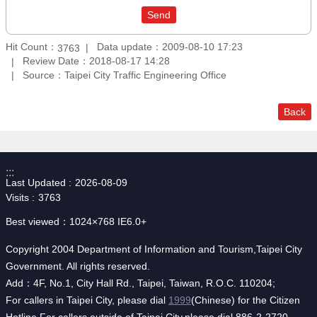
Hit Count：
Data update：2009-08-10 17:23
3763
Review Date：2018-08-17 14:28
Source：Taipei City Traffic Engineering Office
Back
:::
Last Updated
2026-08-09
Visits
3763
Best viewed：1024×768 IE6.0+
Copyright 2004 Department of Information and Tourism,Taipei City
Government. All rights reserved.
Add：4F, No.1, City Hall Rd., Taipei, Taiwan, R.O.C. 110204;
For callers in Taipei City, please dial
1999
(Chinese) for the Citizen
Hotline.For callers outside of Taipei City,please dial 886-2-2720-