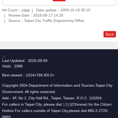
Hit Count：
Data update：2009-10-19 08:15
2988
Review Date：2018-08-17 14:28
Source：Taipei City Traffic Engineering Office
Back
:::
Last Updated
2026-08-09
Visits
2988
Best viewed：1024×768 IE6.0+
Copyright 2004 Department of Information and Tourism,Taipei City
Government. All rights reserved.
Add：4F, No.1, City Hall Rd., Taipei, Taiwan, R.O.C. 110204;
For callers in Taipei City, please dial
1999
(Chinese) for the Citizen
Hotline.For callers outside of Taipei City,please dial 886-2-2720-
8889.